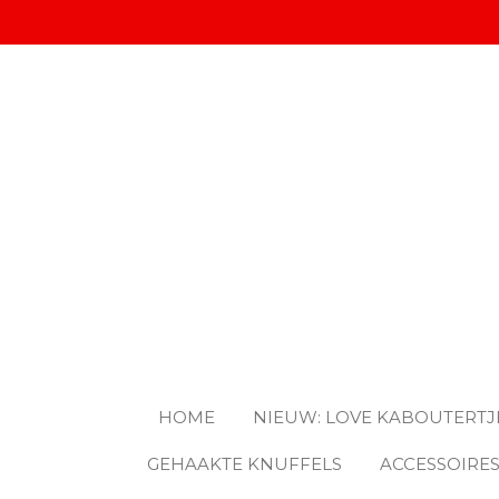
Ga
direct
naar
de
hoofdinhoud
HOME
NIEUW: LOVE KABOUTERTJ
GEHAAKTE KNUFFELS
ACCESSOIRE