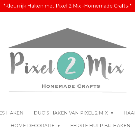
*Kleurrijk Haken met Pixel 2 Mix -Homemade Crafts-*
ES HAKEN
DUO'S HAKEN VAN PIXEL 2 MIX
HAA
S
HOME DECORATIE
EERSTE HULP BIJ HAKEN 