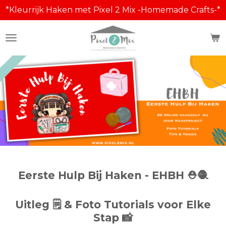
*Kleurrijk Haken met Pixel 2 Mix -Homemade Crafts-*
Ga
direct
naar
de
hoofdinhoud
Eerste Hulp Bij Haken - EHBH
⛑️
🧶
Uitleg
🗒️
& Foto Tutorials voor Elke
Stap 📸