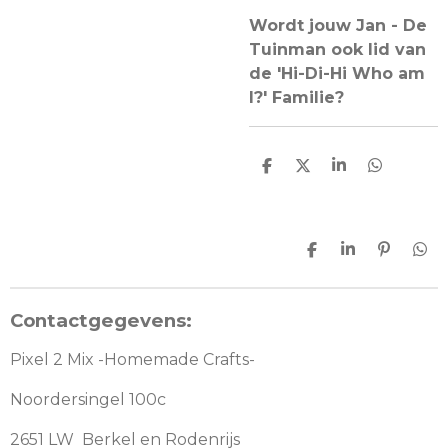
Wordt jouw Jan - De
Tuinman ook lid van
de 'Hi-Di-Hi Who am
I?' Familie?
D
D
S
D
e
e
h
e
l
e
a
l
e
l
r
e
n
e
n
D
S
P
D
e
h
i
e
l
a
n
l
e
r
n
e
Contactgegevens:
n
e
e
n
n
Pixel 2 Mix -Homemade Crafts-
Noordersingel 100c
2651 LW Berkel en Rodenrijs