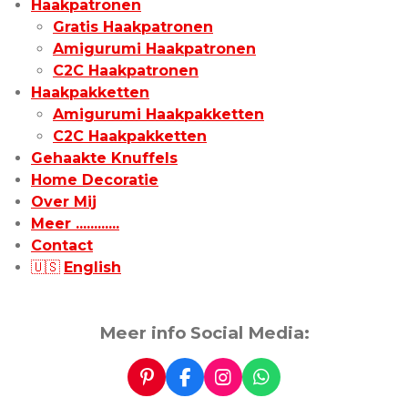
Haakpatronen
Gratis Haakpatronen
Amigurumi Haakpatronen
C2C Haakpatronen
Haakpakketten
Amigurumi Haakpakketten
C2C Haakpakketten
Gehaakte Knuffels
Home Decoratie
Over Mij
Meer ............
Contact
🇺🇸
English
Meer info Social Media:
P
F
I
W
i
a
n
h