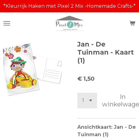
*Kleurrijk Haken met Pixel 2 Mix -Homemade Crafts-*
Ga
direct
naar
de
hoofdinhoud
Jan - De
Tuinman - Kaart
(1)
€ 1,50
In
winkelwag
Ansichtkaart: Jan - De
Tuinman (1)