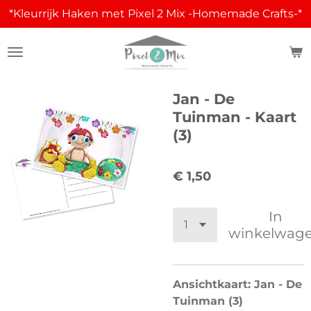
*Kleurrijk Haken met Pixel 2 Mix -Homemade Crafts-*
Ga
direct
naar
de
hoofdinhoud
Jan - De
Tuinman - Kaart
(3)
€ 1,50
In
winkelwag
Ansichtkaart: Jan - De
Tuinman (3)