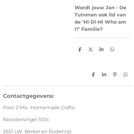
Wordt jouw Jan - De
Tuinman ook lid van
de 'Hi-Di-Hi Who am
I?' Familie?
D
D
S
D
e
e
h
e
l
e
a
l
e
l
r
e
n
e
n
D
S
P
D
e
h
i
e
l
a
n
l
e
r
n
e
Contactgegevens:
n
e
e
n
n
Pixel 2 Mix -Homemade Crafts-
Noordersingel 100c
2651 LW Berkel en Rodenrijs