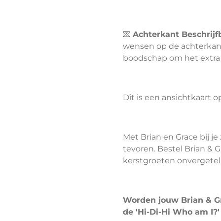
💌
Achterkant Beschrijf
wensen op de achterkant v
boodschap om het extra 
Dit is een ansichtkaart op
Met Brian en Grace bij je 
tevoren. Bestel Brian & 
kerstgroeten onvergeteli
Worden jouw Brian & Gr
de 'Hi-Di-Hi Who am I?'