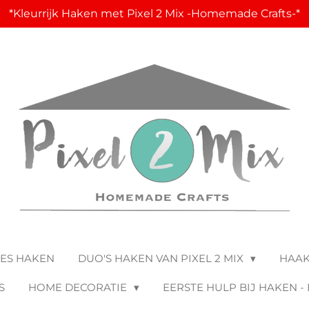
*Kleurrijk Haken met Pixel 2 Mix -Homemade Crafts-*
JES HAKEN
DUO'S HAKEN VAN PIXEL 2 MIX
HAA
S
HOME DECORATIE
EERSTE HULP BIJ HAKEN -