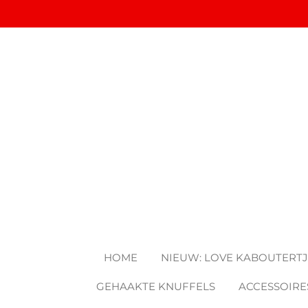
Ga
direct
naar
de
hoofdinhoud
HOME
NIEUW: LOVE KABOUTERT
GEHAAKTE KNUFFELS
ACCESSOIRE