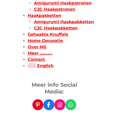
Amigurumi Haakpatronen
C2C Haakpatronen
Haakpakketten
Amigurumi Haakpakketten
C2C Haakpakketten
Gehaakte Knuffels
Home Decoratie
Over Mij
Meer ............
Contact
🇺🇸
English
Meer info Social
Media:
P
F
I
W
i
a
n
h
n
c
s
a