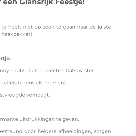
een Glansrijk Feestje!
je hoeft niet op zoek te gaan naar de juiste
e haakpakket!
tje:
nny eruitziet als een echte Gatsby-ster.
knuffels tijdens elk moment.
estvreugde verhoogt.
armante uitdrukkingen te geven.
dersteund door heldere afbeeldingen, zorgen