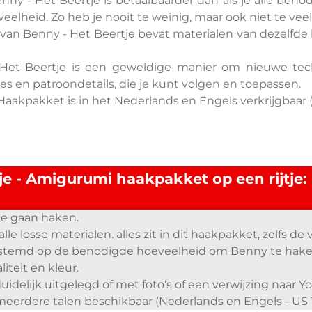
y - Het Beertje is betaalbaarder dan als je alle beno
lheid. Zo heb je nooit te weinig, maar ook niet te veel
an Benny - Het Beertje bevat materialen van dezelfde k
et Beertje is een geweldige manier om nieuwe tech
es en patroondetails, die je kunt volgen en toepassen.
aakpakket is in het Nederlands en Engels verkrijgbaar (
e - Amigurumi haakpakket op een rijtje:
te gaan haken.
le losse materialen. alles zit in dit haakpakket, zelfs de v
gestemd op de benodigde hoeveelheid om Benny te hake
iteit en kleur.
uidelijk uitgelegd of met foto's of een verwijzing naar Y
meerdere talen beschikbaar (Nederlands en Engels - US