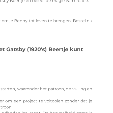
sby Beertje en beleef de magie van creatie.
t om je Benny tot leven te brengen. Bestel nu
 Gatsby (1920's) Beertje kunt
starten, waaronder het patroon, de vulling en
r om een project te voltooien zonder dat je
atroon.