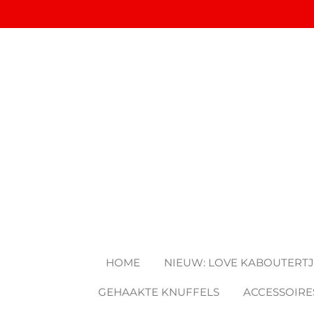
Ga
direct
naar
de
hoofdinhoud
HOME
NIEUW: LOVE KABOUTERT
GEHAAKTE KNUFFELS
ACCESSOIRE