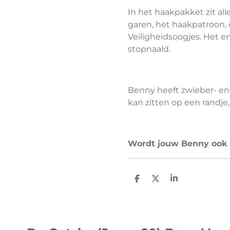
In het haakpakket zit al
garen, het haakpatroon, 
Veiligheidsoogjes. Het e
stopnaald.
Benny heeft zwieber- en
kan zitten op een randje, 
Wordt jouw Benny ook l
D
D
S
e
e
h
l
e
a
e
l
r
n
e