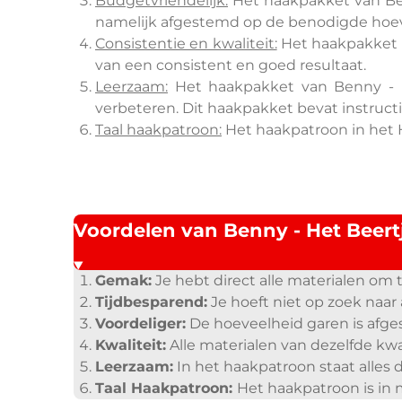
Budgetvriendelijk:
Het haakpakket van Benn
namelijk afgestemd op de benodigde hoevee
Consistentie en kwaliteit:
Het haakpakket v
van een consistent en goed resultaat.
Leerzaam:
Het haakpakket van Benny - H
verbeteren. Dit haakpakket bevat instructi
Taal haakpatroon:
Het haakpatroon in het H
Voordelen van Benny - Het Beertj
Gemak:
Je hebt direct alle materialen om 
Tijdbesparend:
Je hoeft niet op zoek naar al
Voordeliger:
D
e hoeveelheid garen is af
Kwaliteit:
Alle materialen van dezelfde kwal
Leerzaam:
In het haakpatroon staat alles d
Taal Haakpatroon:
Het haakpatroon is in 