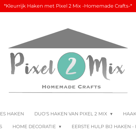
*Kleurrijk Haken met Pixel 2 Mix -Homemade Crafts-*
JES HAKEN
DUO'S HAKEN VAN PIXEL 2 MIX
HAA
S
HOME DECORATIE
EERSTE HULP BIJ HAKEN -