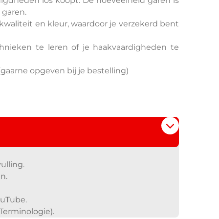
digdheden los koopt. D
e hoeveelheid garen is
 garen.
waliteit en kleur, waardoor je verzekerd bent
nieken te leren of je haakvaardigheden te
gaarne opgeven bij je bestelling)
ulling.
n.
ouTube.
 Terminologie
).