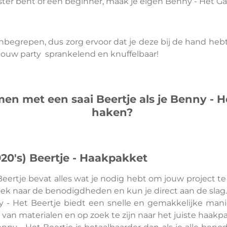
er bent of een beginner, maak je eigen Benny - Het Gat
 inbegrepen, dus zorg ervoor dat je deze bij de hand heb
ouw party sprankelend en knuffelbaar!
 met een saai Beertje als je Benny - Het
haken?
20's) Beertje - Haakpakket
rtje bevat alles wat je nodig hebt om jouw project te 
zoek naar de benodigdheden en kun je direct aan de slag.
- Het Beertje biedt een snelle en gemakkelijke manie
van materialen en op zoek te zijn naar het juiste haakp