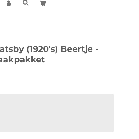
tsby (1920's) Beertje -
aakpakket