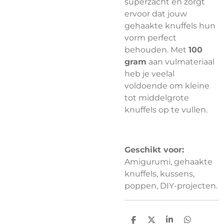
superzacht en zorgt
ervoor dat jouw
gehaakte knuffels hun
vorm perfect
behouden. Met
100
gram
aan vulmateriaal
heb je veelal
voldoende om kleine
tot middelgrote
knuffels op te vullen.
Geschikt voor:
Amigurumi, gehaakte
knuffels, kussens,
poppen, DIY-projecten.
D
D
S
D