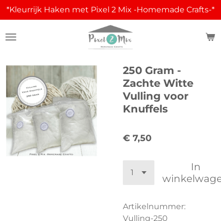
*Kleurrijk Haken met Pixel 2 Mix -Homemade Crafts-*
Ga
direct
naar
de
hoofdinhoud
250 Gram -
Zachte Witte
Vulling voor
Knuffels
€ 7,50
In
winkelwag
Artikelnummer:
Vulling-250