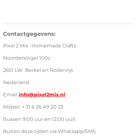
e
e
h
e
l
e
a
l
e
l
r
e
n
e
n
Contactgegevens:
Pixel 2 Mix -Homemade Crafts-
Noordersingel 100c
2651 LW Berkel en Rodenrijs
Nederland
Email:
info@pixel2mix.nl
Mobiel: + 31 6 26 49 20 23
(tussen 9:00 uur en 12:00 uur)
Buiten deze tijden via Whatsapp/SMS