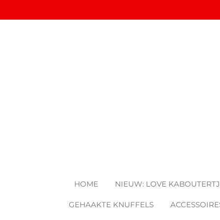
Ga
direct
naar
de
hoofdinhoud
HOME
NIEUW: LOVE KABOUTERT
GEHAAKTE KNUFFELS
ACCESSOIRE