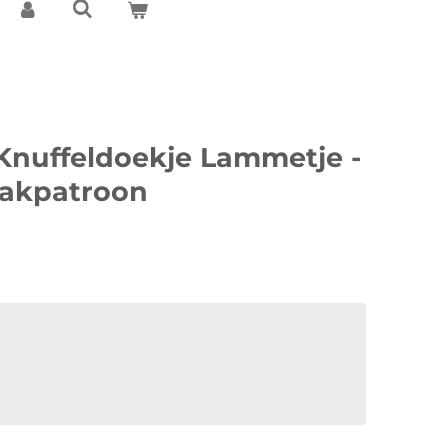
Knuffeldoekje Lammetje -
aakpatroon