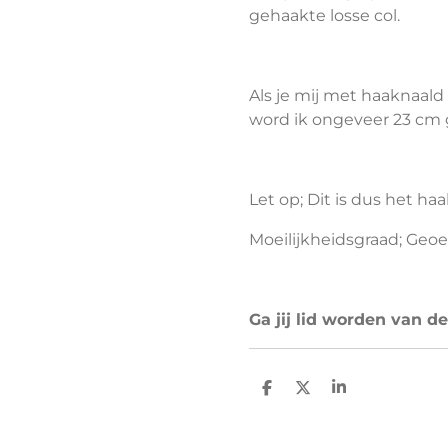
gehaakte losse col.
Als je mij met haaknaald
word ik ongeveer 23 cm 
Let op; Dit is dus het h
Moeilijkheidsgraad; Geo
Ga jij lid worden van d
D
D
S
e
e
h
l
e
a
e
l
r