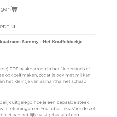
agen
PDF-NL
akpatroon: Sammy - Het Knuffeldoekje
r Free) PDF haakpatroon in het Nederlands of
ee ook zelf maken, zodat je ook met mij kan
ben het kleintje van Samantha, het schaap.
delijk uitgelegd hoe je een bepaalde steek
an tekeningen en YouTube links. Voor de col
irect aan het lijfje vastgehaakt of een