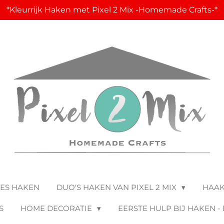
*Kleurrijk Haken met Pixel 2 Mix -Homemade Crafts-*
JES HAKEN
DUO'S HAKEN VAN PIXEL 2 MIX
HAA
S
HOME DECORATIE
EERSTE HULP BIJ HAKEN -