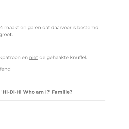
 4 maakt en garen dat daarvoor is bestemd,
groot.
aakpatroon en
niet
de gehaakte knuffel.
efend
e 'Hi-Di-Hi Who am I?' Familie?