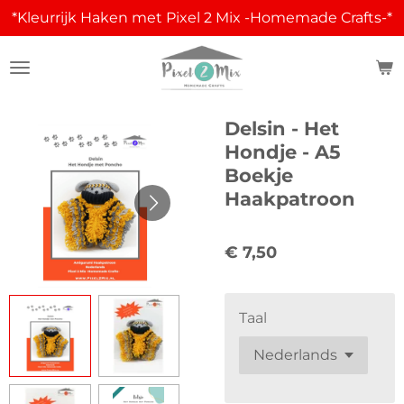
*Kleurrijk Haken met Pixel 2 Mix -Homemade Crafts-*
Ga
direct
naar
de
hoofdinhoud
Delsin - Het
Hondje - A5
Boekje
Haakpatroon
€ 7,50
Taal