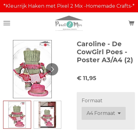
*Kleurrijk Haken met Pixel 2 Mix -Homemade Crafts-*
Ga
direct
naar
de
hoofdinhoud
Caroline - De
CowGirl Poes -
Poster A3/A4 (2)
€ 11,95
Formaat