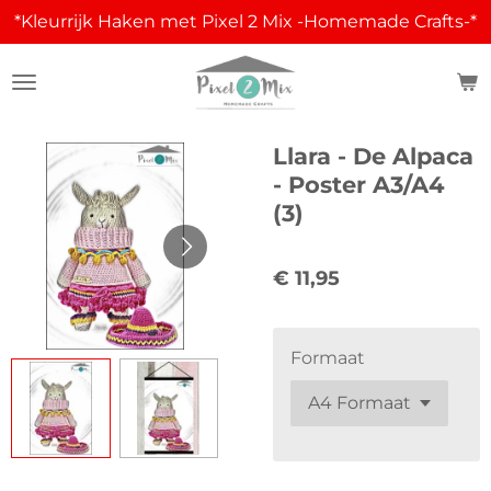
*Kleurrijk Haken met Pixel 2 Mix -Homemade Crafts-*
Ga
direct
naar
de
hoofdinhoud
Llara - De Alpaca
- Poster A3/A4
(3)
€ 11,95
Formaat