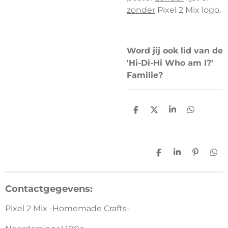
zonder
Pixel 2 Mix logo.
Word jij ook lid van de
'Hi-Di-Hi Who am I?'
Familie?
D
D
S
D
e
e
h
e
l
e
a
l
e
l
r
e
n
e
n
D
S
P
D
e
h
i
e
l
a
n
l
e
r
n
e
Contactgegevens:
n
e
e
n
n
Pixel 2 Mix -Homemade Crafts-