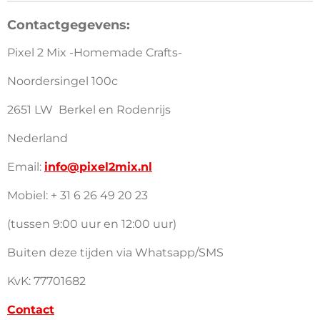
l
a
n
l
e
r
n
e
Contactgegevens:
n
e
e
n
n
Pixel 2 Mix -Homemade Crafts-
Noordersingel 100c
2651 LW Berkel en Rodenrijs
Nederland
Email:
info@pixel2mix.nl
Mobiel: + 31 6 26 49 20 23
(tussen 9:00 uur en 12:00 uur)
Buiten deze tijden via Whatsapp/SMS
KvK: 77701682
Contact