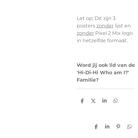
Let op; Dit zijn 3
posters
zonder
lijst en
zonder
Pixel 2 Mix logo
in hetzelfde formaat.
Word jij ook lid van de
'Hi-Di-Hi Who am I?'
Familie?
D
D
S
D
e
e
h
e
l
e
a
l
e
l
r
e
n
e
n
D
S
P
D
e
h
i
e