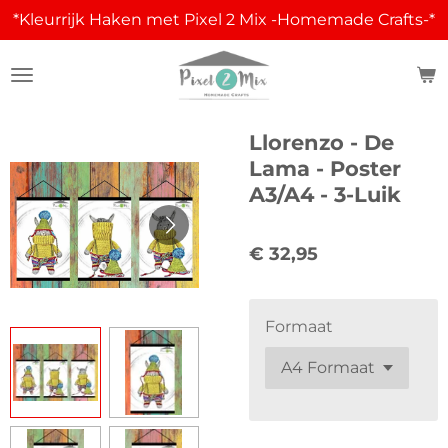
*Kleurrijk Haken met Pixel 2 Mix -Homemade Crafts-*
Ga
direct
naar
de
hoofdinhoud
Llorenzo - De
Lama - Poster
A3/A4 - 3-Luik
€ 32,95
Formaat