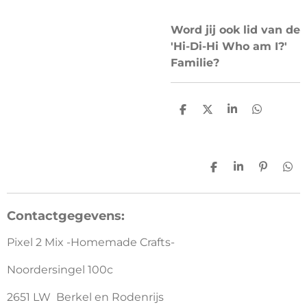
Word jij ook lid van de
'Hi-Di-Hi Who am I?'
Familie?
D
D
S
D
e
e
h
e
l
e
a
l
e
l
r
e
n
e
n
D
S
P
D
e
h
i
e
l
a
n
l
e
r
n
e
Contactgegevens:
n
e
e
n
n
Pixel 2 Mix -Homemade Crafts-
Noordersingel 100c
2651 LW Berkel en Rodenrijs