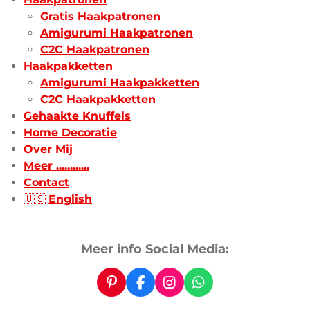
Gratis Haakpatronen
Amigurumi Haakpatronen
C2C Haakpatronen
Haakpakketten
Amigurumi Haakpakketten
C2C Haakpakketten
Gehaakte Knuffels
Home Decoratie
Over Mij
Meer ............
Contact
🇺🇸
English
Meer info Social Media:
P
F
I
W
i
a
n
h