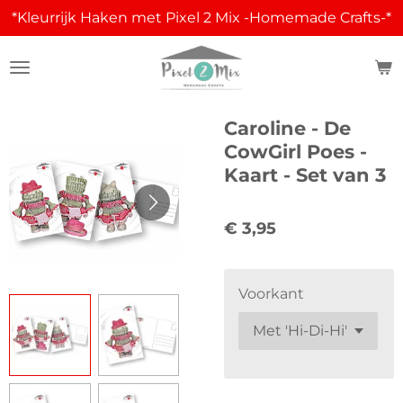
*Kleurrijk Haken met Pixel 2 Mix -Homemade Crafts-*
Ga
direct
naar
de
hoofdinhoud
Caroline - De
CowGirl Poes -
Kaart - Set van 3
€ 3,95
Voorkant