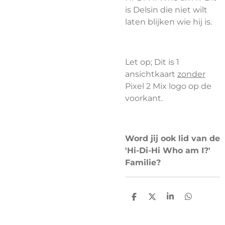
is Delsin die niet wilt
laten blijken wie hij is.
Let op; Dit is 1
ansichtkaart
zonder
Pixel 2 Mix logo op de
voorkant.
Word jij ook lid van de
'Hi-Di-Hi Who am I?'
Familie?
D
D
S
D
e
e
h
e
l
e
a
l
e
l
r
e