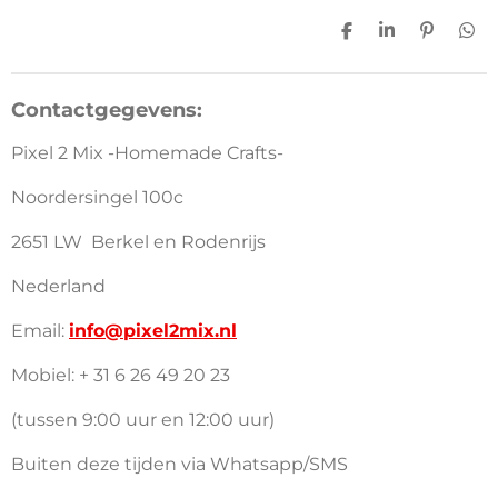
n
e
n
D
S
P
D
e
h
i
e
l
a
n
l
e
r
n
e
Contactgegevens:
n
e
e
n
n
Pixel 2 Mix -Homemade Crafts-
Noordersingel 100c
2651 LW Berkel en Rodenrijs
Nederland
Email:
info@pixel2mix.nl
Mobiel: + 31 6 26 49 20 23
(tussen 9:00 uur en 12:00 uur)
Buiten deze tijden via Whatsapp/SMS