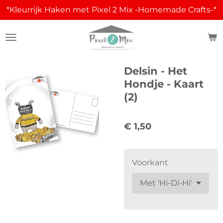
*Kleurrijk Haken met Pixel 2 Mix -Homemade Crafts-*
Ga
direct
naar
de
hoofdinhoud
Delsin - Het
Hondje - Kaart
(2)
€ 1,50
Voorkant