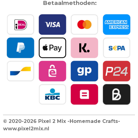
Betaalmethoden:
n
e
n
© 2020-2026 Pixel 2 Mix -Homemade Crafts-
www.pixel2mix.nl