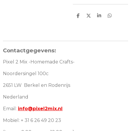
D
D
S
D
e
e
h
e
l
e
a
l
e
l
r
e
n
e
n
Contactgegevens:
Pixel 2 Mix -Homemade Crafts-
Noordersingel 100c
2651 LW Berkel en Rodenrijs
Nederland
Email:
info@pixel2mix.nl
Mobiel: + 31 6 26 49 20 23