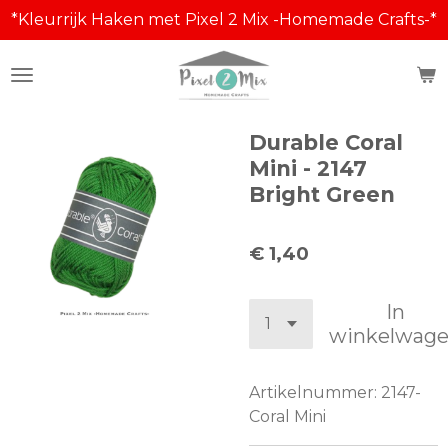
*Kleurrijk Haken met Pixel 2 Mix -Homemade Crafts-*
Ga
direct
naar
de
hoofdinhoud
Durable Coral
Mini - 2147
Bright Green
€ 1,40
In
winkelwag
Artikelnummer:
2147-
Coral Mini