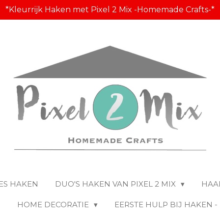
*Kleurrijk Haken met Pixel 2 Mix -Homemade Crafts-*
ES HAKEN
DUO'S HAKEN VAN PIXEL 2 MIX
HAA
S
HOME DECORATIE
EERSTE HULP BIJ HAKEN 