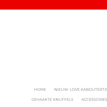
Ga
direct
naar
de
hoofdinhoud
HOME
NIEUW: LOVE KABOUTERTJ
GEHAAKTE KNUFFELS
ACCESSOIRE