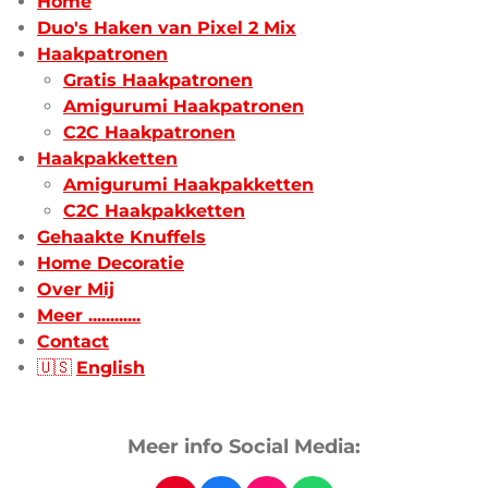
Home
Duo's Haken van Pixel 2 Mix
Haakpatronen
Gratis Haakpatronen
Amigurumi Haakpatronen
C2C Haakpatronen
Haakpakketten
Amigurumi Haakpakketten
C2C Haakpakketten
Gehaakte Knuffels
Home Decoratie
Over Mij
Meer ............
Contact
🇺🇸
English
Meer info Social Media: