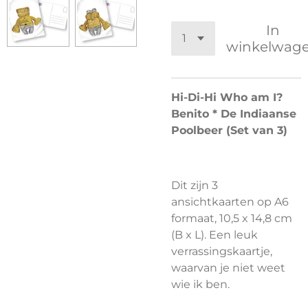
In
winkelwag
Hi-Di-Hi Who am I?
Benito * De Indiaanse
Poolbeer (Set van 3)
Dit zijn 3
ansichtkaarten op A6
formaat, 10,5 x 14,8 cm
(B x L). Een leuk
verrassingskaartje,
waarvan je niet weet
wie ik ben.