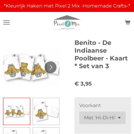
*Kleurrijk Haken met Pixel 2 Mix -Homemade Crafts-*
Ga
direct
naar
de
hoofdinhoud
Benito - De
Indiaanse
Poolbeer - Kaart
* Set van 3
€ 3,95
Voorkant