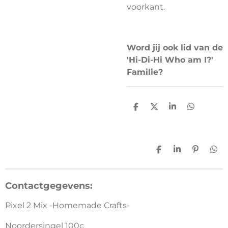
voorkant.
Word jij ook lid van de
'Hi-Di-Hi Who am I?'
Familie?
D
D
S
D
e
e
h
e
l
e
a
l
e
l
r
e
n
e
n
D
S
P
D
e
h
i
e
l
a
n
l
e
r
n
e
Contactgegevens:
n
e
e
n
n
Pixel 2 Mix -Homemade Crafts-
Noordersingel 100c