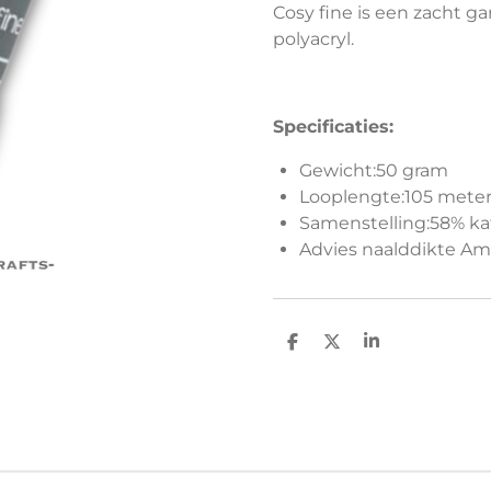
Cosy fine is een zacht 
polyacryl.
Specificaties:
Gewicht:50 gram
Looplengte:105 mete
Samenstelling:58% ka
Advies naalddikte Am
D
D
S
e
e
h
l
e
a
e
l
r
n
e