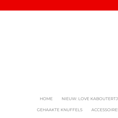
Ga
direct
naar
de
hoofdinhoud
HOME
NIEUW: LOVE KABOUTERT
GEHAAKTE KNUFFELS
ACCESSOIRE