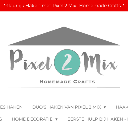
*Kleurrijk Haken met Pixel 2 Mix -Homemade Crafts-*
JES HAKEN
DUO'S HAKEN VAN PIXEL 2 MIX
HAA
S
HOME DECORATIE
EERSTE HULP BIJ HAKEN -