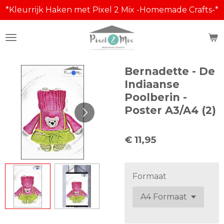
*Kleurrijk Haken met Pixel 2 Mix -Homemade Crafts-*
Ga
direct
naar
de
hoofdinhoud
Bernadette - De
Indiaanse
Poolberin -
Poster A3/A4 (2)
€ 11,95
Formaat