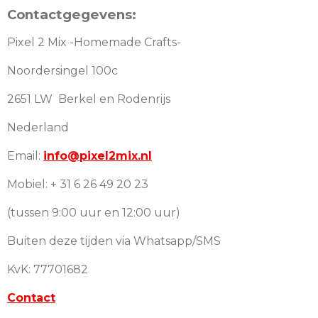
e
r
n
e
Contactgegevens:
n
e
e
n
n
Pixel 2 Mix -Homemade Crafts-
Noordersingel 100c
2651 LW Berkel en Rodenrijs
Nederland
Email:
info@pixel2mix.nl
Mobiel: + 31 6 26 49 20 23
(tussen 9:00 uur en 12:00 uur)
Buiten deze tijden via Whatsapp/SMS
KvK: 77701682
Contact