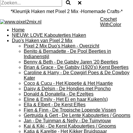
*Kleurrijk Haken met Pixel 2 Mix -Homemade Crafts-*
Crochet
WithColor
Home
NIEUW: LOVE Kaboutertjes Haken
Duo's Haken van Pixel 2 Mix
Pixel 2 Mix Duo's Haken - Overzicht
Benito & Bernadette - De Pool Beertjes in
Indianenstijl
Benny & Beth - De Gatsby Jaren '20 Beertjes
Brian & Grace - De Gatsby (1920's) Kerst Beertjes
Caroline & Harry - De Cowgirl Poes & De Cowboy
Kater
Coco & Cucu - Het Kippetje & Het Haantje
Daisy & Delsin - De Hondjes met Poncho
Donald & Donatella - De Ezeltjes
Eline & Emily - Het Ei en haar Kuiken(s)
Ella & Elbert - De Kerst Elfjes
Fien & Finn - De Tropische Lopende Vissen
Gertruida & Gert - De Lente Kaboutertjes / Gnooms
Jan - De Tuinman & Nelly - De Tuinvrouw
Kai & Kiki - De Kerst Kaboutertjes / Gnooms
Katja & Kareltje - Het Kikker Bruidspaar