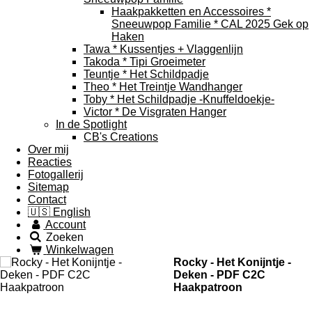
Haakpakketten en Accessoires *
Sneeuwpop Familie * CAL 2025 Gek op
Haken
Tawa * Kussentjes + Vlaggenlijn
Takoda * Tipi Groeimeter
Teuntje * Het Schildpadje
Theo * Het Treintje Wandhanger
Toby * Het Schildpadje -Knuffeldoekje-
Victor * De Visgraten Hanger
In de Spotlight
CB's Creations
Over mij
Reacties
Fotogallerij
Sitemap
Contact
🇺🇸 English
Account
Zoeken
Winkelwagen
Rocky - Het Konijntje -
Deken - PDF C2C
Haakpatroon