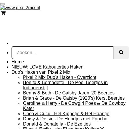
Ga
direct
naar
de
hoofdinhoud
Home
NIEUW: LOVE Kaboutertjes Haken
Duo's Haken van Pixel 2 Mix
Pixel 2 Mix Duo's Haken - Overzicht
Benito & Bernadette - De Pool Beertjes in
Indianenstijl
Benny & Beth - De Gatsby Jaren '20 Beertjes
Brian & Grace - De Gatsby (1920's) Kerst Beertjes
Caroline & Harry - De Cowgirl Poes & De Cowboy
Kater
Coco & Cucu - Het Kippetje & Het Haantje
Daisy & Delsin - De Hondjes met Poncho
Donald & Donatella - De Ezeltjes