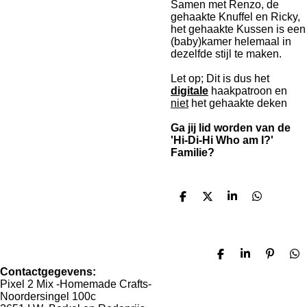
Samen met Renzo, de
gehaakte Knuffel en Ricky,
het gehaakte Kussen is een
(baby)kamer helemaal in
dezelfde stijl te maken.
Let op; Dit is dus het
digitale
haakpatroon en
niet
het gehaakte deken
Ga jij lid worden van de
'Hi-Di-Hi Who am I?'
Familie?
D
D
S
D
e
e
h
e
l
e
a
l
e
l
r
e
n
e
n
D
S
P
D
e
h
i
e
Contactgegevens:
l
a
n
l
Pixel 2 Mix -Homemade Crafts-
e
r
n
e
Noordersingel 100c
n
e
e
n