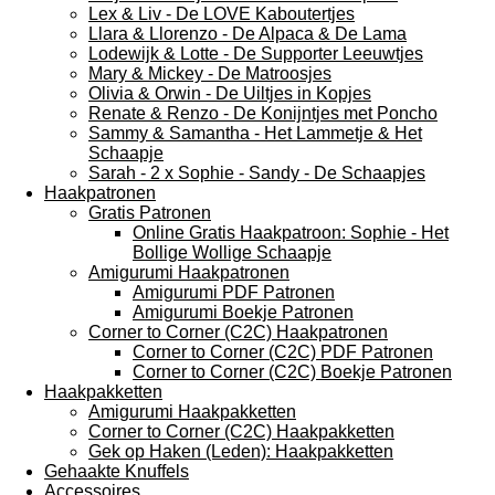
Lex & Liv - De LOVE Kaboutertjes
Llara & Llorenzo - De Alpaca & De Lama
Lodewijk & Lotte - De Supporter Leeuwtjes
Mary & Mickey - De Matroosjes
Olivia & Orwin - De Uiltjes in Kopjes
Renate & Renzo - De Konijntjes met Poncho
Sammy & Samantha - Het Lammetje & Het
Schaapje
Sarah - 2 x Sophie - Sandy - De Schaapjes
Haakpatronen
Gratis Patronen
Online Gratis Haakpatroon: Sophie - Het
Bollige Wollige Schaapje
Amigurumi Haakpatronen
Amigurumi PDF Patronen
Amigurumi Boekje Patronen
Corner to Corner (C2C) Haakpatronen
Corner to Corner (C2C) PDF Patronen
Corner to Corner (C2C) Boekje Patronen
Haakpakketten
Amigurumi Haakpakketten
Corner to Corner (C2C) Haakpakketten
Gek op Haken (Leden): Haakpakketten
Gehaakte Knuffels
Accessoires