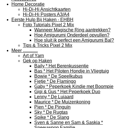
Home Decoratie
Hi-Di-Hi Ansichtkaarten
Hi-Di-Hi Posters A3/A4
Eerste Hulp Bij Haken - EHBH
Foto Tutorials Pixel 2 Mix
Wanneer Magische Ring aantrekken?
Hoe Amigurumi Onderdeel opvullen?
Hoe sluit ik perfect een Amigurumi Bal?
Tips & Tricks Pixel 2 Mix
Meer .............
Art of Yarn
Gek op Haken
Baily * Het Berenkussentje
Bas * Het Piloten Hondje in Vliegtuig
Bowie * De Speelkubus
Fietje * De Flamingo
Gaby * Peperkoek Kindje met Boompje
Gigi & Gus * Het Peperkoek Duo
Lenny * De Luiaard
Maurice * De Muizenkoning
Pien * De Pinguïn
Sky * De Rugtas
Spike * De Slang
Sven & Sanne en Sam & Saskia *
Sneeuwpop Familie