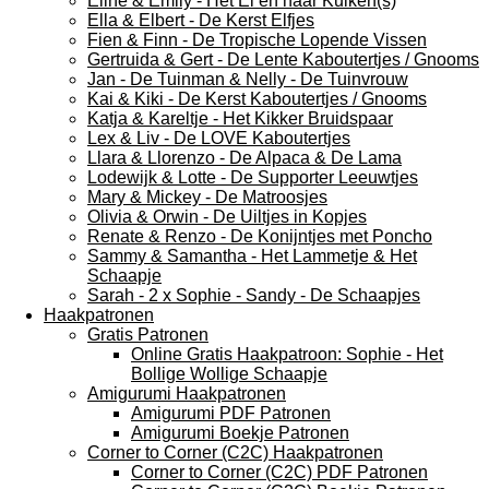
Eline & Emily - Het Ei en haar Kuiken(s)
Ella & Elbert - De Kerst Elfjes
Fien & Finn - De Tropische Lopende Vissen
Gertruida & Gert - De Lente Kaboutertjes / Gnooms
Jan - De Tuinman & Nelly - De Tuinvrouw
Kai & Kiki - De Kerst Kaboutertjes / Gnooms
Katja & Kareltje - Het Kikker Bruidspaar
Lex & Liv - De LOVE Kaboutertjes
Llara & Llorenzo - De Alpaca & De Lama
Lodewijk & Lotte - De Supporter Leeuwtjes
Mary & Mickey - De Matroosjes
Olivia & Orwin - De Uiltjes in Kopjes
Renate & Renzo - De Konijntjes met Poncho
Sammy & Samantha - Het Lammetje & Het
Schaapje
Sarah - 2 x Sophie - Sandy - De Schaapjes
Haakpatronen
Gratis Patronen
Online Gratis Haakpatroon: Sophie - Het
Bollige Wollige Schaapje
Amigurumi Haakpatronen
Amigurumi PDF Patronen
Amigurumi Boekje Patronen
Corner to Corner (C2C) Haakpatronen
Corner to Corner (C2C) PDF Patronen