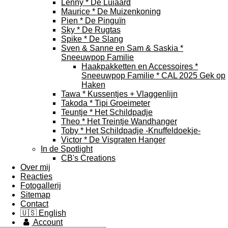
Lenny * De Luiaard
Maurice * De Muizenkoning
Pien * De Pinguïn
Sky * De Rugtas
Spike * De Slang
Sven & Sanne en Sam & Saskia *
Sneeuwpop Familie
Haakpakketten en Accessoires *
Sneeuwpop Familie * CAL 2025 Gek op
Haken
Tawa * Kussentjes + Vlaggenlijn
Takoda * Tipi Groeimeter
Teuntje * Het Schildpadje
Theo * Het Treintje Wandhanger
Toby * Het Schildpadje -Knuffeldoekje-
Victor * De Visgraten Hanger
In de Spotlight
CB's Creations
Over mij
Reacties
Fotogallerij
Sitemap
Contact
🇺🇸 English
Account