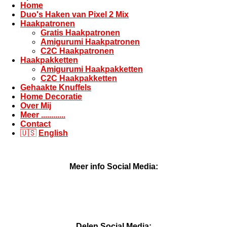
Home
Duo's Haken van Pixel 2 Mix
Haakpatronen
Gratis Haakpatronen
Amigurumi Haakpatronen
C2C Haakpatronen
Haakpakketten
Amigurumi Haakpakketten
C2C Haakpakketten
Gehaakte Knuffels
Home Decoratie
Over Mij
Meer ............
Contact
🇺🇸
English
Meer info Social Media:
P
F
I
W
i
a
n
h
n
c
s
a
t
e
t
t
Delen Social Media: