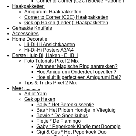
Corner to Corner (C2C) Boekje Patronen
Haakpakketten
Amigurumi Haakpakketten
Corner to Corner (C2C) Haakpakketten
Gek op Haken (Leden): Haakpakketten
Gehaakte Knuffels
Accessoires
Home Decoratie
Hi-Di-Hi Ansichtkaarten
Hi-Di-Hi Posters A3/A4
Eerste Hulp Bij Haken - EHBH
Foto Tutorials Pixel 2 Mix
Wanneer Magische Ring aantrekken?
Hoe Amigurumi Onderdeel opvullen?
Hoe sluit ik perfect een Amigurumi Bal?
Tips & Tricks Pixel 2 Mix
Meer .............
Art of Yarn
Gek op Haken
Baily * Het Berenkussentje
Bas * Het Piloten Hondje in Vliegtuig
Bowie * De Speelkubus
Fietje * De Flamingo
Gaby * Peperkoek Kindje met Boompje
Gigi & Gus * Het Peperkoek Duo