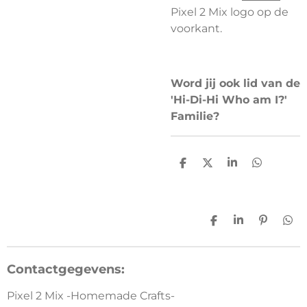
Pixel 2 Mix logo op de
voorkant.
Word jij ook lid van de
'Hi-Di-Hi Who am I?'
Familie?
D
D
S
D
e
e
h
e
l
e
a
l
e
l
r
e
n
e
n
D
S
P
D
e
h
i
e
l
a
n
l
e
r
n
e
Contactgegevens:
n
e
e
n
n
Pixel 2 Mix -Homemade Crafts-