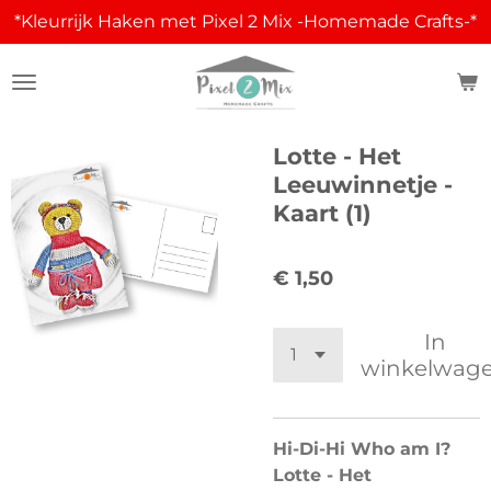
*Kleurrijk Haken met Pixel 2 Mix -Homemade Crafts-*
Ga
direct
naar
de
hoofdinhoud
Lotte - Het
Leeuwinnetje -
Kaart (1)
€ 1,50
In
winkelwag
Hi-Di-Hi Who am I?
Lotte - Het