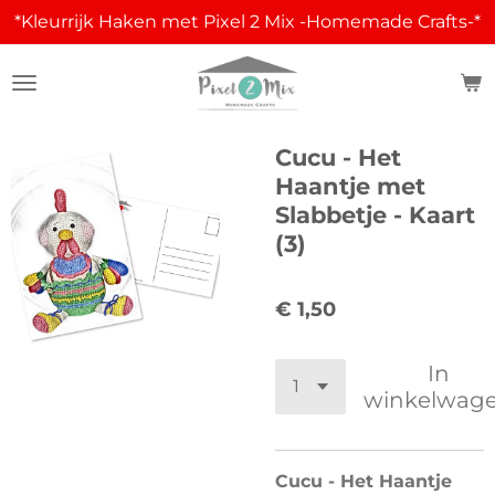
*Kleurrijk Haken met Pixel 2 Mix -Homemade Crafts-*
Ga
direct
naar
de
hoofdinhoud
Cucu - Het
Haantje met
Slabbetje - Kaart
(3)
€ 1,50
In
winkelwag
Cucu - Het Haantje