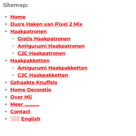
Sitemap:
Home
Duo's Haken van Pixel 2 Mix
Haakpatronen
Gratis Haakpatronen
Amigurumi Haakpatronen
C2C Haakpatronen
Haakpakketten
Amigurumi Haakpakketten
C2C Haakpakketten
Gehaakte Knuffels
Home Decoratie
Over Mij
Meer ............
Contact
🇺🇸
English