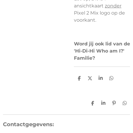
ansichtkaart
zonder
Pixel 2 Mix logo op de
voorkant.
Word jij ook lid van de
'Hi-Di-Hi Who am I?'
Familie?
D
D
S
D
e
e
h
e
l
e
a
l
e
l
r
e
n
e
n
D
S
P
D
e
h
i
e
l
a
n
l
e
r
n
e
Contactgegevens:
n
e
e
n
n