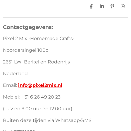
n
e
n
D
S
P
D
e
h
i
e
l
a
n
l
e
r
n
e
Contactgegevens:
n
e
e
n
n
Pixel 2 Mix -Homemade Crafts-
Noordersingel 100c
2651 LW Berkel en Rodenrijs
Nederland
Email:
info@pixel2mix.nl
Mobiel: + 31 6 26 49 20 23
(tussen 9:00 uur en 12:00 uur)
Buiten deze tijden via Whatsapp/SMS