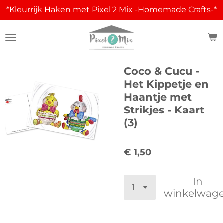
*Kleurrijk Haken met Pixel 2 Mix -Homemade Crafts-*
Ga
direct
naar
de
hoofdinhoud
Coco & Cucu -
Het Kippetje en
Haantje met
Strikjes - Kaart
(3)
€ 1,50
In
winkelwag