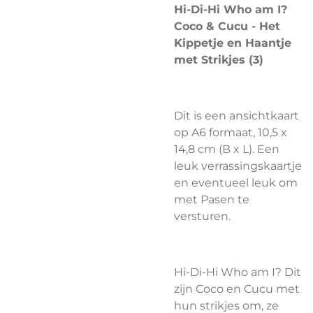
Hi-Di-Hi Who am I?
Coco & Cucu - Het
Kippetje en Haantje
met Strikjes (3)
Dit is een ansichtkaart
op A6 formaat, 10,5 x
14,8 cm (B x L). Een
leuk verrassingskaartje
en eventueel leuk om
met Pasen te
versturen.
Hi-Di-Hi Who am I? Dit
zijn Coco en Cucu met
hun strikjes om, ze