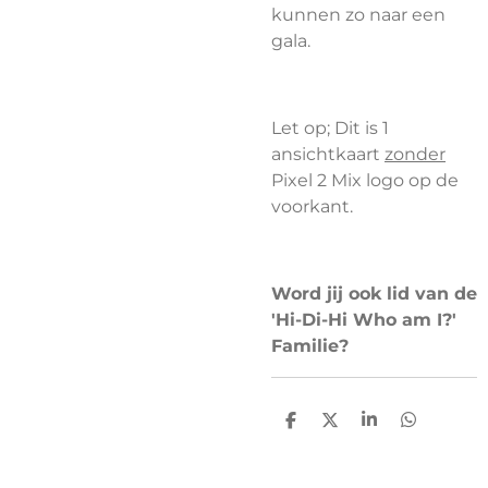
kunnen zo naar een
gala.
Let op; Dit is 1
ansichtkaart
zonder
Pixel 2 Mix logo op de
voorkant.
Word jij ook lid van de
'Hi-Di-Hi Who am I?'
Familie?
D
D
S
D
e
e
h
e
l
e
a
l
e
l
r
e