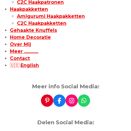
C2C Haakpatronen
Haakpakketten
Amigurumi Haakpakketten
C2C Haakpakketten
Gehaakte Knuffels
Home Decoratie
Over Mij
Meer ............
Contact
🇺🇸
English
Meer info Social Media:
P
F
I
W
i
a
n
h
n
c
s
a
t
e
t
t
Delen Social Media:
e
b
a
s
r
o
g
A