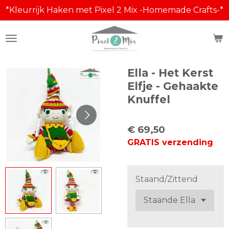
*Kleurrijk Haken met Pixel 2 Mix -Homemade Crafts-*
Ga
direct
naar
de
hoofdinhoud
Ella - Het Kerst
Elfje - Gehaakte
Knuffel
€ 69,50
GRATIS verzending
Staand/Zittend