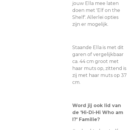
jouw Ella mee laten
doen met 'Elf on the
Shelf'. Allerlei opties
zijn er mogelijk.
Staande Ella is met dit
garen of vergelijkbaar
ca. 44 cm groot met
haar muts op, zittend is
zij met haar muts op 37
cm.
Word jij ook lid van
de 'Hi-Di-Hi Who am
I?' Familie?