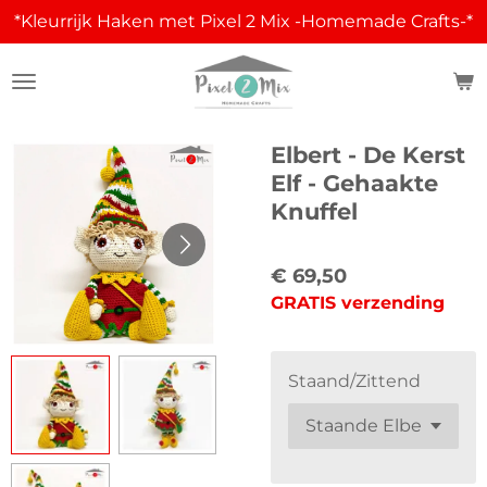
*Kleurrijk Haken met Pixel 2 Mix -Homemade Crafts-*
Ga
direct
naar
de
hoofdinhoud
Elbert - De Kerst
Elf - Gehaakte
Knuffel
€ 69,50
GRATIS verzending
Staand/Zittend