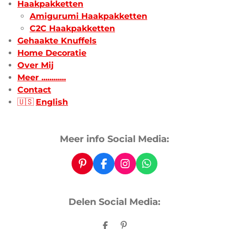
Haakpakketten
Amigurumi Haakpakketten
C2C Haakpakketten
Gehaakte Knuffels
Home Decoratie
Over Mij
Meer ............
Contact
🇺🇸
English
Meer info Social Media:
P
F
I
W
i
a
n
h
n
c
s
a
t
e
t
t
Delen Social Media:
e
b
a
s
r
o
g
A
e
o
r
p
D
P